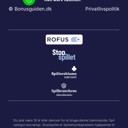
© Bonusguiden.dk
Privatlivspolitik
Du skal være 18 år eller derover for at bruge denne hjemmeside. Spil
venligst ansvarligt. StopSpillet er Spillemyndighedens hjælpelinje til