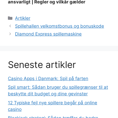
ansvarligt | Regler og vilkår gælder
Kategorier
Artikler
Spillehallen velkomstbonus og bonuskode
Diamond Express spillemaskine
Seneste artikler
Casino Apps i Danmark: Spil på farten
Spil smart: Sådan bruger du spillegrænser til at
beskytte dit budget og dine gevinster
12 Typiske fejl nye spillere begår på online
casino