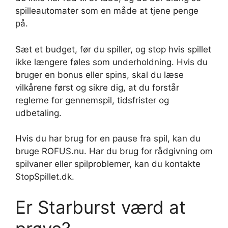
spilleautomater som en måde at tjene penge
på.
Sæt et budget, før du spiller, og stop hvis spillet
ikke længere føles som underholdning. Hvis du
bruger en bonus eller spins, skal du læse
vilkårene først og sikre dig, at du forstår
reglerne for gennemspil, tidsfrister og
udbetaling.
Hvis du har brug for en pause fra spil, kan du
bruge ROFUS.nu. Har du brug for rådgivning om
spilvaner eller spilproblemer, kan du kontakte
StopSpillet.dk.
Er Starburst værd at