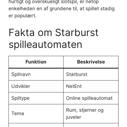
hurtigt og overskueligt slotspil, er netop
enkelheden en af grundene til, at spillet stadig
er populært.
Fakta om Starburst
spilleautomaten
Funktion
Beskrivelse
Spilnavn
Starburst
Udvikler
NetEnt
Spiltype
Online spilleautomat
Rum, stjerner og
Tema
juveler