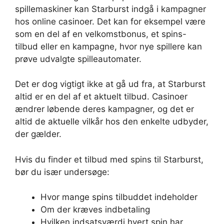
spillemaskiner kan Starburst indgå i kampagner
hos online casinoer. Det kan for eksempel være
som en del af en velkomstbonus, et spins-
tilbud eller en kampagne, hvor nye spillere kan
prøve udvalgte spilleautomater.
Det er dog vigtigt ikke at gå ud fra, at Starburst
altid er en del af et aktuelt tilbud. Casinoer
ændrer løbende deres kampagner, og det er
altid de aktuelle vilkår hos den enkelte udbyder,
der gælder.
Hvis du finder et tilbud med spins til Starburst,
bør du især undersøge:
Hvor mange spins tilbuddet indeholder
Om der kræves indbetaling
Hvilken indsatsværdi hvert spin har