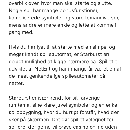
overblik over, hvor man skal starte og slutte.
Nogle spil har mange bonusfunktioner,
komplicerede symboler og store temauniverser,
mens andre er mere enkle og lette at komme i
gang med.
Hvis du har lyst til at starte med en simpel og
meget kendt spilleautomat, er Starburst en
oplagt mulighed at kigge nærmere på. Spillet er
udviklet af NetEnt og har i mange år været en af
de mest genkendelige spilleautomater på
nettet.
Starburst er især kendt for sit farverige
rumtema, sine klare juvel symboler og en enkel
spilopbygning, hvor du hurtigt forstår, hvad der
sker på skærmen. Det gør spillet velegnet for
spillere, der gerne vil prøve casino online uden