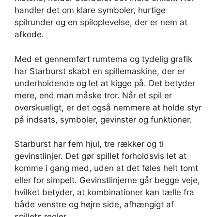
handler det om klare symboler, hurtige
spilrunder og en spiloplevelse, der er nem at
afkode.
Med et gennemført rumtema og tydelig grafik
har Starburst skabt en spillemaskine, der er
underholdende og let at kigge på. Det betyder
mere, end man måske tror. Når et spil er
overskueligt, er det også nemmere at holde styr
på indsats, symboler, gevinster og funktioner.
Starburst har fem hjul, tre rækker og ti
gevinstlinjer. Det gør spillet forholdsvis let at
komme i gang med, uden at det føles helt tomt
eller for simpelt. Gevinstlinjerne går begge veje,
hvilket betyder, at kombinationer kan tælle fra
både venstre og højre side, afhængigt af
spillets regler.