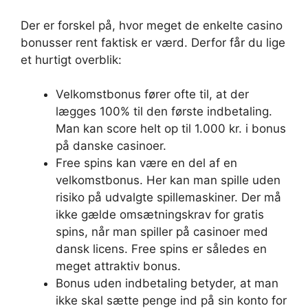
Der er forskel på, hvor meget de enkelte casino
bonusser rent faktisk er værd. Derfor får du lige
et hurtigt overblik:
Velkomstbonus fører ofte til, at der
lægges 100% til den første indbetaling.
Man kan score helt op til 1.000 kr. i bonus
på danske casinoer.
Free spins kan være en del af en
velkomstbonus. Her kan man spille uden
risiko på udvalgte spillemaskiner. Der må
ikke gælde omsætningskrav for gratis
spins, når man spiller på casinoer med
dansk licens. Free spins er således en
meget attraktiv bonus.
Bonus uden indbetaling betyder, at man
ikke skal sætte penge ind på sin konto for