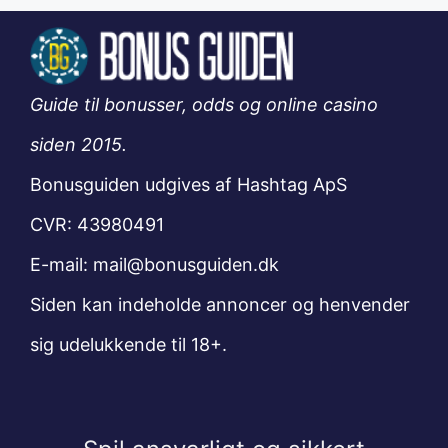
Guide til bonusser, odds og online casino
siden 2015.
Bonusguiden udgives af Hashtag ApS
CVR: 43980491
E-mail:
mail@bonusguiden.dk
Siden kan indeholde annoncer og henvender
sig udelukkende til 18+.