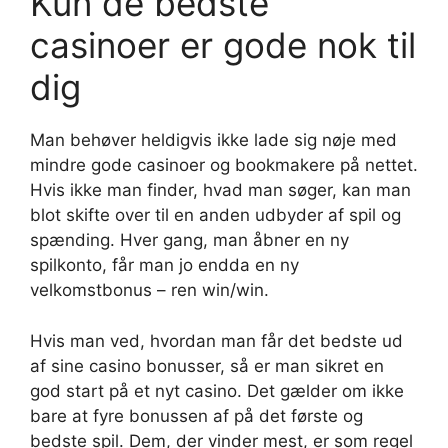
Kun de bedste
casinoer er gode nok til
dig
Man behøver heldigvis ikke lade sig nøje med
mindre gode casinoer og bookmakere på nettet.
Hvis ikke man finder, hvad man søger, kan man
blot skifte over til en anden udbyder af spil og
spænding. Hver gang, man åbner en ny
spilkonto, får man jo endda en ny
velkomstbonus – ren win/win.
Hvis man ved, hvordan man får det bedste ud
af sine casino bonusser, så er man sikret en
god start på et nyt casino. Det gælder om ikke
bare at fyre bonussen af på det første og
bedste spil. Dem, der vinder mest, er som regel