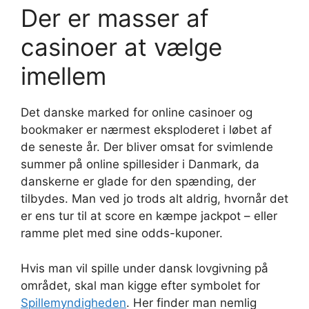
Der er masser af
casinoer at vælge
imellem
Det danske marked for online casinoer og
bookmaker er nærmest eksploderet i løbet af
de seneste år. Der bliver omsat for svimlende
summer på online spillesider i Danmark, da
danskerne er glade for den spænding, der
tilbydes. Man ved jo trods alt aldrig, hvornår det
er ens tur til at score en kæmpe jackpot – eller
ramme plet med sine odds-kuponer.
Hvis man vil spille under dansk lovgivning på
området, skal man kigge efter symbolet for
Spillemyndigheden
. Her finder man nemlig