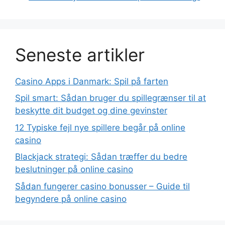
Seneste artikler
Casino Apps i Danmark: Spil på farten
Spil smart: Sådan bruger du spillegrænser til at
beskytte dit budget og dine gevinster
12 Typiske fejl nye spillere begår på online
casino
Blackjack strategi: Sådan træffer du bedre
beslutninger på online casino
Sådan fungerer casino bonusser – Guide til
begyndere på online casino