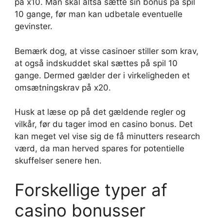
på x10. Man skal altså sætte sin bonus på spil
10 gange, før man kan udbetale eventuelle
gevinster.
Bemærk dog, at visse casinoer stiller som krav,
at også indskuddet skal sættes på spil 10
gange. Dermed gælder der i virkeligheden et
omsætningskrav på x20.
Husk at læse op på det gældende regler og
vilkår, før du tager imod en casino bonus. Det
kan meget vel vise sig de få minutters research
værd, da man herved spares for potentielle
skuffelser senere hen.
Forskellige typer af
casino bonusser