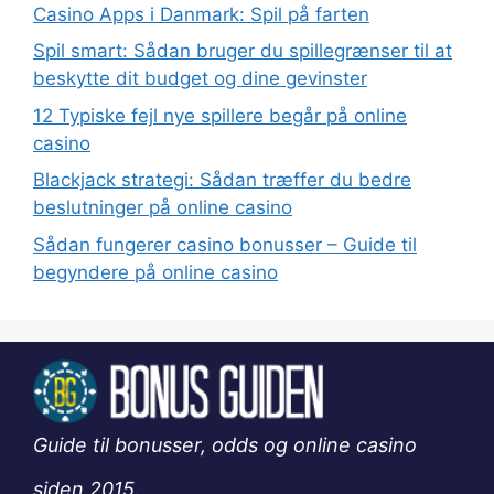
Casino Apps i Danmark: Spil på farten
Spil smart: Sådan bruger du spillegrænser til at
beskytte dit budget og dine gevinster
12 Typiske fejl nye spillere begår på online
casino
Blackjack strategi: Sådan træffer du bedre
beslutninger på online casino
Sådan fungerer casino bonusser – Guide til
begyndere på online casino
Guide til bonusser, odds og online casino
siden 2015.