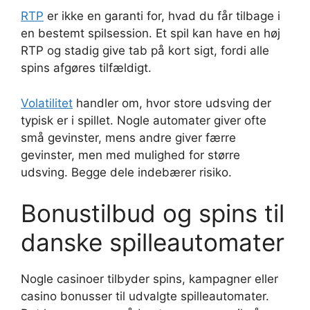
RTP
er ikke en garanti for, hvad du får tilbage i
en bestemt spilsession. Et spil kan have en høj
RTP og stadig give tab på kort sigt, fordi alle
spins afgøres tilfældigt.
Volatilitet
handler om, hvor store udsving der
typisk er i spillet. Nogle automater giver ofte
små gevinster, mens andre giver færre
gevinster, men med mulighed for større
udsving. Begge dele indebærer risiko.
Bonustilbud og spins til
danske spilleautomater
Nogle casinoer tilbyder spins, kampagner eller
casino bonusser til udvalgte spilleautomater.