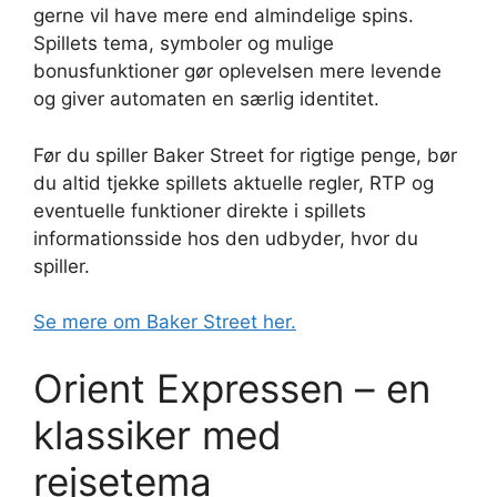
gerne vil have mere end almindelige spins.
Spillets tema, symboler og mulige
bonusfunktioner gør oplevelsen mere levende
og giver automaten en særlig identitet.
Før du spiller Baker Street for rigtige penge, bør
du altid tjekke spillets aktuelle regler, RTP og
eventuelle funktioner direkte i spillets
informationsside hos den udbyder, hvor du
spiller.
Se mere om Baker Street her.
Orient Expressen – en
klassiker med
rejsetema