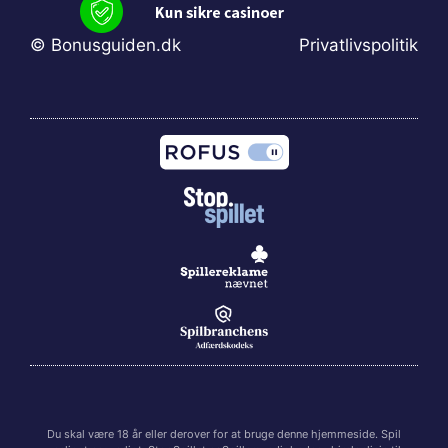
© Bonusguiden.dk
Privatlivspolitik
Du skal være 18 år eller derover for at bruge denne hjemmeside. Spil