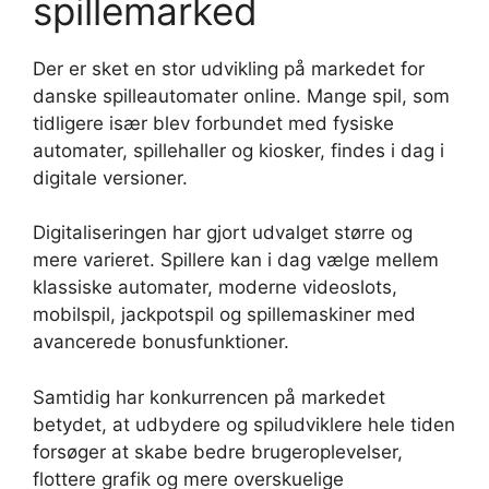
spillemarked
Der er sket en stor udvikling på markedet for
danske spilleautomater online. Mange spil, som
tidligere især blev forbundet med fysiske
automater, spillehaller og kiosker, findes i dag i
digitale versioner.
Digitaliseringen har gjort udvalget større og
mere varieret. Spillere kan i dag vælge mellem
klassiske automater, moderne videoslots,
mobilspil, jackpotspil og spillemaskiner med
avancerede bonusfunktioner.
Samtidig har konkurrencen på markedet
betydet, at udbydere og spiludviklere hele tiden
forsøger at skabe bedre brugeroplevelser,
flottere grafik og mere overskuelige