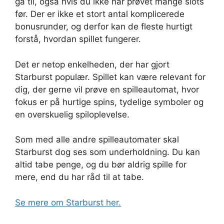
gå til, også hvis du ikke har prøvet mange slots
før. Der er ikke et stort antal komplicerede
bonusrunder, og derfor kan de fleste hurtigt
forstå, hvordan spillet fungerer.
Det er netop enkelheden, der har gjort
Starburst populær. Spillet kan være relevant for
dig, der gerne vil prøve en spilleautomat, hvor
fokus er på hurtige spins, tydelige symboler og
en overskuelig spiloplevelse.
Som med alle andre spilleautomater skal
Starburst dog ses som underholdning. Du kan
altid tabe penge, og du bør aldrig spille for
mere, end du har råd til at tabe.
Se mere om Starburst her.