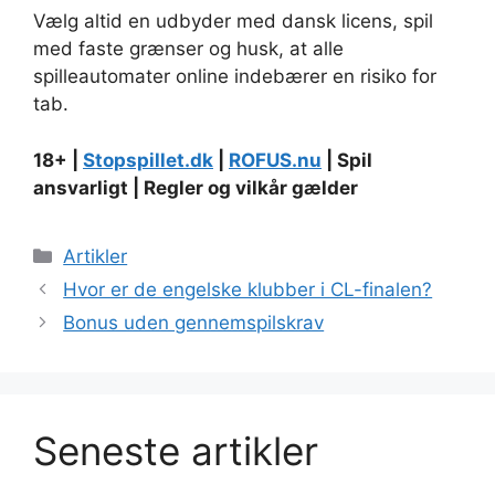
Vælg altid en udbyder med dansk licens, spil
med faste grænser og husk, at alle
spilleautomater online indebærer en risiko for
tab.
18+ |
Stopspillet.dk
|
ROFUS.nu
| Spil
ansvarligt | Regler og vilkår gælder
Kategorier
Artikler
Hvor er de engelske klubber i CL-finalen?
Bonus uden gennemspilskrav
Seneste artikler