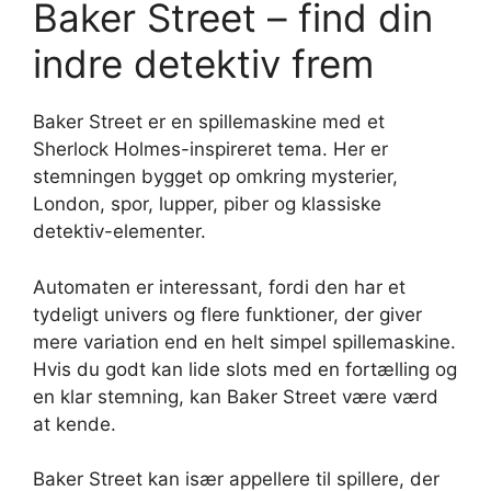
Baker Street – find din
indre detektiv frem
Baker Street er en spillemaskine med et
Sherlock Holmes-inspireret tema. Her er
stemningen bygget op omkring mysterier,
London, spor, lupper, piber og klassiske
detektiv-elementer.
Automaten er interessant, fordi den har et
tydeligt univers og flere funktioner, der giver
mere variation end en helt simpel spillemaskine.
Hvis du godt kan lide slots med en fortælling og
en klar stemning, kan Baker Street være værd
at kende.
Baker Street kan især appellere til spillere, der