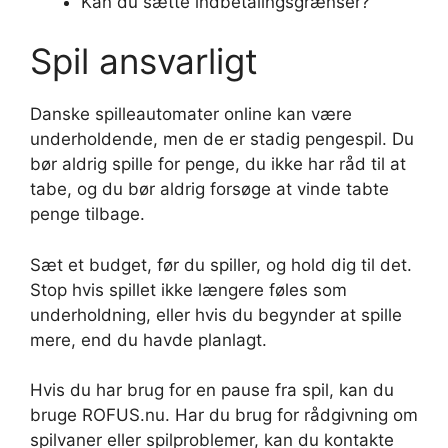
Kan du sætte indbetalingsgrænser?
Spil ansvarligt
Danske spilleautomater online kan være
underholdende, men de er stadig pengespil. Du
bør aldrig spille for penge, du ikke har råd til at
tabe, og du bør aldrig forsøge at vinde tabte
penge tilbage.
Sæt et budget, før du spiller, og hold dig til det.
Stop hvis spillet ikke længere føles som
underholdning, eller hvis du begynder at spille
mere, end du havde planlagt.
Hvis du har brug for en pause fra spil, kan du
bruge ROFUS.nu. Har du brug for rådgivning om
spilvaner eller spilproblemer, kan du kontakte