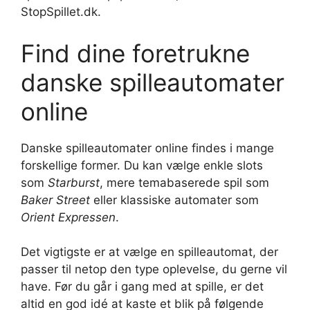
StopSpillet.dk.
Find dine foretrukne
danske spilleautomater
online
Danske spilleautomater online findes i mange
forskellige former. Du kan vælge enkle slots
som
Starburst
, mere temabaserede spil som
Baker Street
eller klassiske automater som
Orient Expressen
.
Det vigtigste er at vælge en spilleautomat, der
passer til netop den type oplevelse, du gerne vil
have. Før du går i gang med at spille, er det
altid en god idé at kaste et blik på følgende