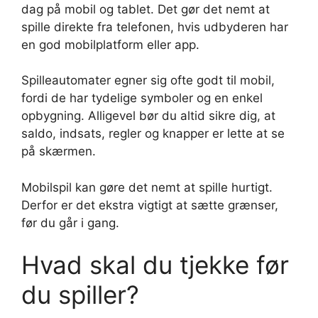
dag på mobil og tablet. Det gør det nemt at
spille direkte fra telefonen, hvis udbyderen har
en god mobilplatform eller app.
Spilleautomater egner sig ofte godt til mobil,
fordi de har tydelige symboler og en enkel
opbygning. Alligevel bør du altid sikre dig, at
saldo, indsats, regler og knapper er lette at se
på skærmen.
Mobilspil kan gøre det nemt at spille hurtigt.
Derfor er det ekstra vigtigt at sætte grænser,
før du går i gang.
Hvad skal du tjekke før
du spiller?