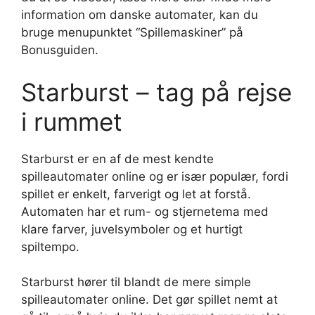
information om danske automater, kan du
bruge menupunktet “Spillemaskiner” på
Bonusguiden.
Starburst – tag på rejse
i rummet
Starburst er en af de mest kendte
spilleautomater online og er især populær, fordi
spillet er enkelt, farverigt og let at forstå.
Automaten har et rum- og stjernetema med
klare farver, juvelsymboler og et hurtigt
spiltempo.
Starburst hører til blandt de mere simple
spilleautomater online. Det gør spillet nemt at