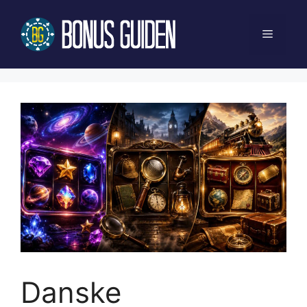
Hop
til
Menu
indhold
Danske