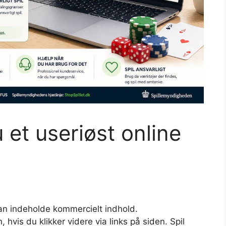
 et useriøst online
an indeholde kommercielt indhold.
is du klikker videre via links på siden. Spil