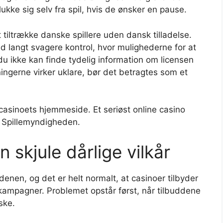
ukke sig selv fra spil, hvis de ønsker en pause.
tiltrække danske spillere uden dansk tilladelse.
ed langt svagere kontrol, hvor mulighederne for at
du ikke kan finde tydelig information om licensen
ingerne virker uklare, bør det betragtes som et
 casinoets hjemmeside. Et seriøst online casino
hos Spillemyndigheden.
 skjule dårlige vilkår
enen, og det er helt normalt, at casinoer tilbyder
 kampagner. Problemet opstår først, når tilbuddene
ske.