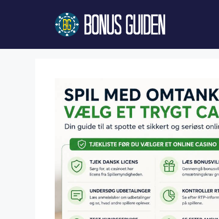
Hop
til
indhold