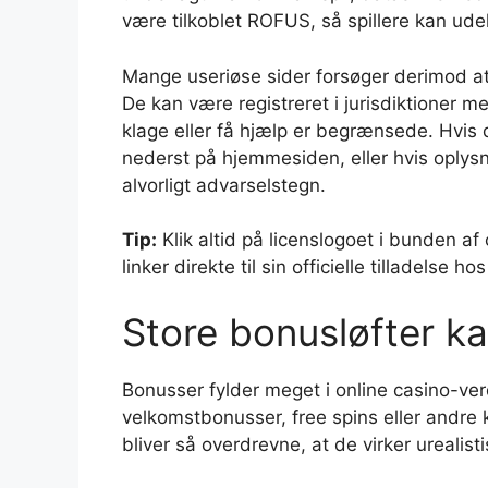
være tilkoblet ROFUS, så spillere kan udel
Mange useriøse sider forsøger derimod at 
De kan være registreret i jurisdiktioner m
klage eller få hjælp er begrænsede. Hvis 
nederst på hjemmesiden, eller hvis oplysn
alvorligt advarselstegn.
Tip:
Klik altid på licenslogoet i bunden af
linker direkte til sin officielle tilladelse 
Store bonusløfter kan
Bonusser fylder meget i online casino-verd
velkomstbonusser, free spins eller andre
bliver så overdrevne, at de virker urealisti