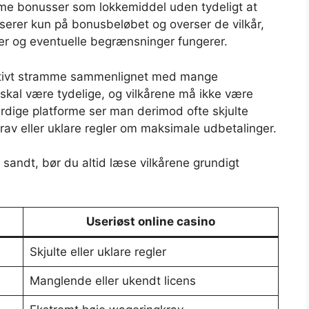
orme bonusser som lokkemiddel uden tydeligt at
userer kun på bonusbeløbet og overser de vilkår,
er og eventuelle begrænsninger fungerer.
elativt stramme sammenlignet med mange
al være tydelige, og vilkårene må ikke være
rdige platforme ser man derimod ofte skjulte
v eller uklare regler om maksimale udbetalinger.
re sandt, bør du altid læse vilkårene grundigt
Useriøst online casino
Skjulte eller uklare regler
Manglende eller ukendt licens