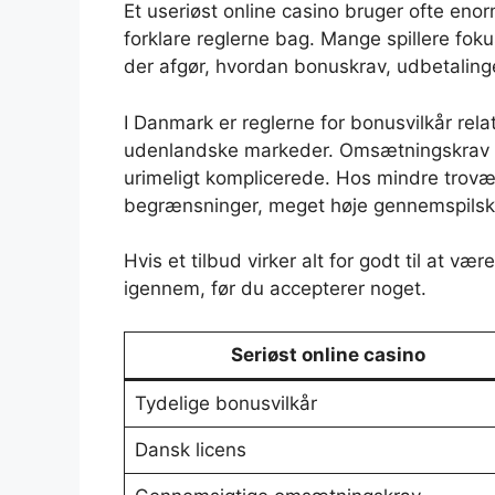
Et useriøst online casino bruger ofte en
forklare reglerne bag. Mange spillere fok
der afgør, hvordan bonuskrav, udbetaling
I Danmark er reglerne for bonusvilkår r
udenlandske markeder. Omsætningskrav sk
urimeligt komplicerede. Hos mindre trovæ
begrænsninger, meget høje gennemspilskra
Hvis et tilbud virker alt for godt til at væ
igennem, før du accepterer noget.
Seriøst online casino
Tydelige bonusvilkår
Dansk licens