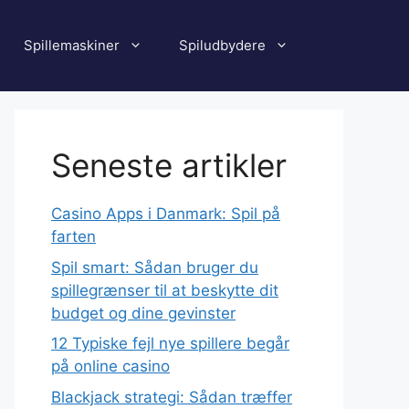
Spillemaskiner
Spiludbydere
Seneste artikler
Casino Apps i Danmark: Spil på
farten
Spil smart: Sådan bruger du
spillegrænser til at beskytte dit
budget og dine gevinster
12 Typiske fejl nye spillere begår
på online casino
Blackjack strategi: Sådan træffer