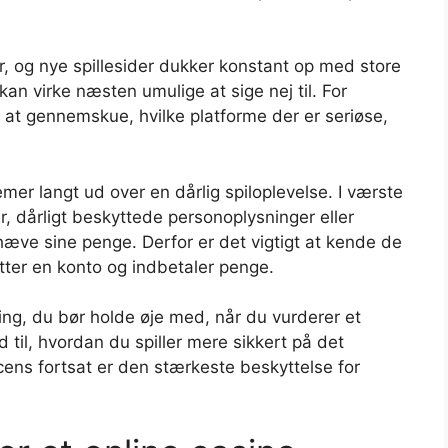
år, og nye spillesider dukker konstant op med store
kan virke næsten umulige at sige nej til. For
 at gennemskue, hvilke platforme der er seriøse,
mer langt ud over en dårlig spiloplevelse. I værste
er, dårligt beskyttede personoplysninger eller
hæve sine penge. Derfor er det vigtigt at kende de
etter en konto og indbetaler penge.
ing, du bør holde øje med, når du vurderer et
d til, hvordan du spiller mere sikkert på det
ens fortsat er den stærkeste beskyttelse for