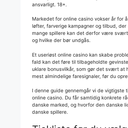
ansvarligt. 18+.
Markedet for online casino vokser år for 
løfter, farverige kampagner og tilbud, der 
mange spillere kan det derfor være svært
og hvilke der bør undgås.
Et useriøst online casino kan skabe proble
fald kan det føre til tilbageholdte gevinst
uklare bonusvilkår, som gør det svært at 
mest almindelige faresignaler, før du opr
I denne guide gennemgår vi de vigtigste t
online casino. Du får samtidig konkrete rå
danske marked, og hvorfor den danske lic
danske spillere.