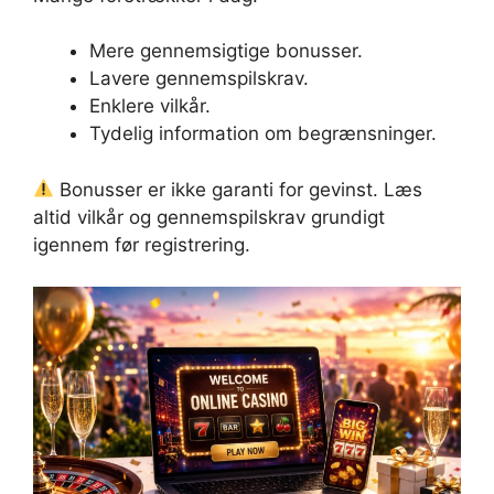
Mere gennemsigtige bonusser.
Lavere gennemspilskrav.
Enklere vilkår.
Tydelig information om begrænsninger.
Bonusser er ikke garanti for gevinst. Læs
altid vilkår og gennemspilskrav grundigt
igennem før registrering.