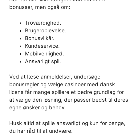
bonusser, men også om:
Troværdighed.
Brugeroplevelse.
Bonusvilkår.
Kundeservice.
Mobilvenlighed.
Ansvarligt spil.
Ved at læse anmeldelser, undersøge
bonusregler og vælge casinoer med dansk
licens får mange spillere et bedre grundlag for
at vælge den løsning, der passer bedst til deres
egne ønsker og behov.
Husk altid at spille ansvarligt og kun for penge,
du har råd til at undvære.