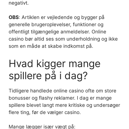
negativt.
OBS
: Artiklen er vejledende og bygger på
generelle brugeroplevelser, funktioner og
offentligt tilgængelige anmeldelser. Online
casino bør altid ses som underholdning og ikke
som en måde at skabe indkomst på.
Hvad kigger mange
spillere på i dag?
Tidligere handlede online casino ofte om store
bonusser og flashy reklamer. I dag er mange
spillere blevet langt mere kritiske og undersøger
flere ting, før de vælger casino.
Mange lægger især vægt på: