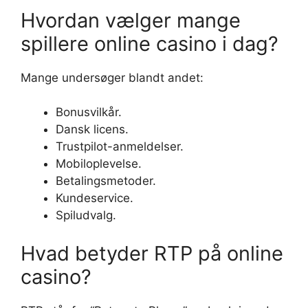
Hvordan vælger mange
spillere online casino i dag?
Mange undersøger blandt andet:
Bonusvilkår.
Dansk licens.
Trustpilot-anmeldelser.
Mobiloplevelse.
Betalingsmetoder.
Kundeservice.
Spiludvalg.
Hvad betyder RTP på online
casino?