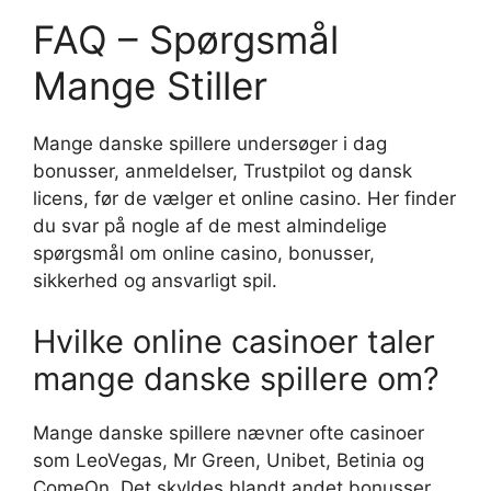
FAQ – Spørgsmål
Mange Stiller
Mange danske spillere undersøger i dag
bonusser, anmeldelser, Trustpilot og dansk
licens, før de vælger et online casino. Her finder
du svar på nogle af de mest almindelige
spørgsmål om online casino, bonusser,
sikkerhed og ansvarligt spil.
Hvilke online casinoer taler
mange danske spillere om?
Mange danske spillere nævner ofte casinoer
som LeoVegas, Mr Green, Unibet, Betinia og
ComeOn. Det skyldes blandt andet bonusser,