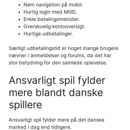
Nem navigation på mobil.
Hurtig login med MitID.
Enkle betalingsmetoder.
Overskuelig kontooversigt.
Hurtige udbetalinger.
Særligt udbetalingstid er noget mange brugere
nævner i anmeldelser og forums, da det har
stor betydning for den samlede oplevelse.
Ansvarligt spil fylder
mere blandt danske
spillere
Ansvarligt spil fylder mere på det danske
marked i dag end tidligere.