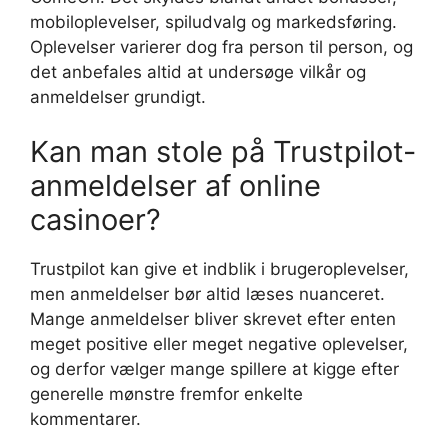
mobiloplevelser, spiludvalg og markedsføring.
Oplevelser varierer dog fra person til person, og
det anbefales altid at undersøge vilkår og
anmeldelser grundigt.
Kan man stole på Trustpilot-
anmeldelser af online
casinoer?
Trustpilot kan give et indblik i brugeroplevelser,
men anmeldelser bør altid læses nuanceret.
Mange anmeldelser bliver skrevet efter enten
meget positive eller meget negative oplevelser,
og derfor vælger mange spillere at kigge efter
generelle mønstre fremfor enkelte
kommentarer.