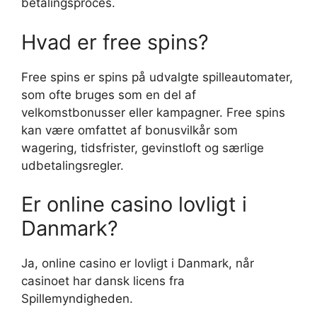
betalingsproces.
Hvad er free spins?
Free spins er spins på udvalgte spilleautomater,
som ofte bruges som en del af
velkomstbonusser eller kampagner. Free spins
kan være omfattet af bonusvilkår som
wagering, tidsfrister, gevinstloft og særlige
udbetalingsregler.
Er online casino lovligt i
Danmark?
Ja, online casino er lovligt i Danmark, når
casinoet har dansk licens fra
Spillemyndigheden.