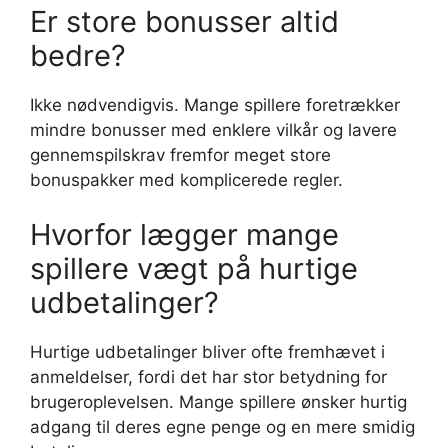
Er store bonusser altid
bedre?
Ikke nødvendigvis. Mange spillere foretrækker
mindre bonusser med enklere vilkår og lavere
gennemspilskrav fremfor meget store
bonuspakker med komplicerede regler.
Hvorfor lægger mange
spillere vægt på hurtige
udbetalinger?
Hurtige udbetalinger bliver ofte fremhævet i
anmeldelser, fordi det har stor betydning for
brugeroplevelsen. Mange spillere ønsker hurtig
adgang til deres egne penge og en mere smidig