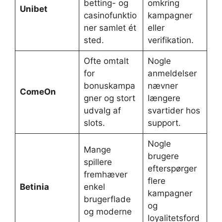
betting- og
omkring
Unibet
casinofunktio
kampagner
ner samlet ét
eller
sted.
verifikation.
Ofte omtalt
Nogle
for
anmeldelser
bonuskampa
nævner
ComeOn
gner og stort
længere
udvalg af
svartider hos
slots.
support.
Nogle
Mange
brugere
spillere
efterspørger
fremhæver
flere
Betinia
enkel
kampagner
brugerflade
og
og moderne
loyalitetsford