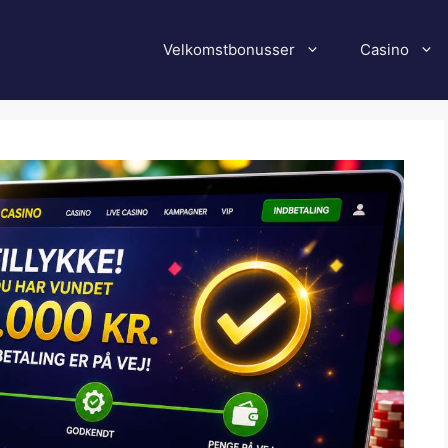
Velkomstbonusser
Casino