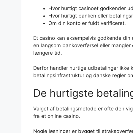
Hvor hurtigt casinoet godkender ud
Hvor hurtigt banken eller betaling
Om din konto er fuldt verificeret.
Et casino kan eksempelvis godkende din 
en langsom bankoverførsel eller mangler
længere tid.
Derfor handler hurtige udbetalinger ikke
betalingsinfrastruktur og danske regler om 
De hurtigste betali
Valget af betalingsmetode er ofte den vigt
fra et online casino.
Nogle løsninger er bygget til straksoverf