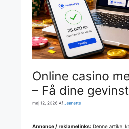
Online casino me
– Få dine gevinst
maj 12, 2026
Af
Jeanette
Annonce / reklamelinks:
Denne artikel k