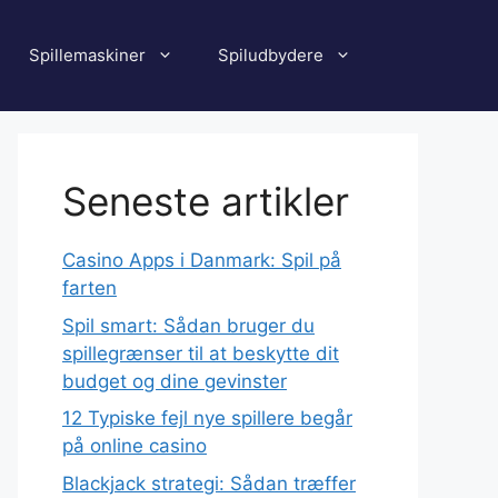
Spillemaskiner
Spiludbydere
Seneste artikler
Casino Apps i Danmark: Spil på
farten
Spil smart: Sådan bruger du
spillegrænser til at beskytte dit
budget og dine gevinster
12 Typiske fejl nye spillere begår
på online casino
Blackjack strategi: Sådan træffer