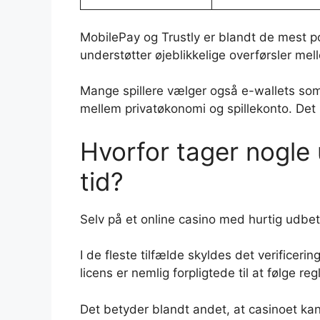
MobilePay og Trustly er blandt de mest po
understøtter øjeblikkelige overførsler me
Mange spillere vælger også e-wallets som S
mellem privatøkonomi og spillekonto. Det k
Hvorfor tager nogle
tid?
Selv på et online casino med hurtig udbeta
I de fleste tilfælde skyldes det verificer
licens er nemlig forpligtede til at følge re
Det betyder blandt andet, at casinoet ka