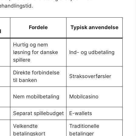
ehandlingstid.
Fordele
Typisk anvendelse
d
Hurtig og nem
løsning for danske
Ind- og udbetaling
spillere
Direkte forbindelse
Straksoverførsler
til banken
Nem mobilbetaling
Mobilcasino
Separat spillebudget
E-wallets
Velkendte
Traditionelle
betalingskort
betalinger