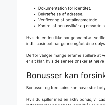
Dokumentation for identitet.
Bekræftelse af adresse.
Verificering af betalingsmetode.
Kontrol af bonusvilkår og omsætnin
Hvis du endnu ikke har gennemført verific
indtil casinoet har gennemgået dine oplys
Derfor vælger mange erfarne spillere at ve
er alt klar, hvis de senere ønsker at hæve
Bonusser kan forsin
Bonusser og free spins kan have stor bety
Hvis du spiller med en aktiv bonus, vil ca