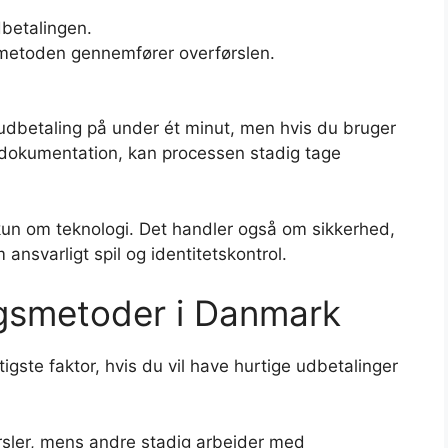
betalingen.
smetoden gennemfører overførslen.
udbetaling på under ét minut, men hvis du bruger
 dokumentation, kan processen stadig tage
 kun om teknologi. Det handler også om sikkerhed,
ansvarligt spil og identitetskontrol.
ngsmetoder i Danmark
igste faktor, hvis du vil have hurtige udbetalinger
ørsler, mens andre stadig arbejder med