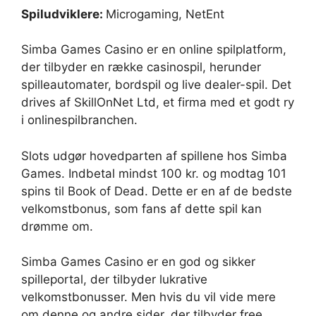
Spiludviklere:
Microgaming, NetEnt
Simba Games Casino er en online spilplatform,
der tilbyder en række casinospil, herunder
spilleautomater, bordspil og live dealer-spil. Det
drives af SkillOnNet Ltd, et firma med et godt ry
i onlinespilbranchen.
Slots udgør hovedparten af spillene hos Simba
Games. Indbetal mindst 100 kr. og modtag 101
spins til Book of Dead. Dette er en af de bedste
velkomstbonus, som fans af dette spil kan
drømme om.
Simba Games Casino er en god og sikker
spilleportal, der tilbyder lukrative
velkomstbonusser. Men hvis du vil vide mere
om denne og andre sider, der tilbyder free