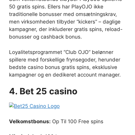
50 gratis spins. Ellers har PlayOJO ikke
traditionelle bonusser med omsætningskrav,
men virksomheden tilbyder “kickers” – daglige
kampagner, der inkluderer gratis spins, reload-
bonusser og cashback bonus.
Loyalitetsprogrammet “Club OJO” belønner
spillere med forskellige frynsegoder, herunder
bedste casino bonus gratis spins, eksklusive
kampagner og en dedikeret account manager.
4. Bet 25 casino
Velkomstbonus:
Op Til 100 Free spins