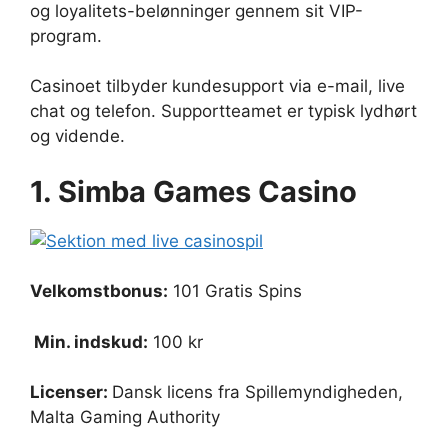
og loyalitets-belønninger gennem sit VIP-
program.
Casinoet tilbyder kundesupport via e-mail, live
chat og telefon. Supportteamet er typisk lydhørt
og vidende.
1. Simba Games Casino
Velkomstbonus:
101 Gratis Spins
Min. indskud:
100 kr
Licenser:
Dansk licens fra Spillemyndigheden,
Malta Gaming Authority