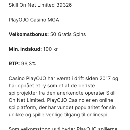
Skill On Net Limited 39326
PlayOJO Casino MGA
Velkomstbonus:
50 Gratis Spins
Min. indskud:
100 kr
RTP:
96,3%
Сasino PlayOJO har været i drift siden 2017 og
har opnået et ry som et af de bedste
spilprojekter fra den anerkendte operatør Skill
On Net Limited. PlayOJO Casino er en online
spilplatform, der har vundet popularitet for sin
unikke og spillervenlige tilgang til onlinespil.
Som velkomstbonus tilbyder PlayOJO spillerne