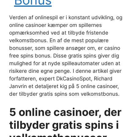
Verden af onlinespil er i konstant udvikling, og
online casinoer kæmper om spillernes
opmærksomhed ved at tilbyde fristende
velkomstbonus. En af de mest populære
bonusser, som spillere ansøger om, er casino
free spins bonus. Disse gratis spins giver dig
mulighed for at nyde spilleautomater uden at
risikere dine egne penge. I denne artikel giver
forfatteren, expert DkCasinoSpot, Richard
Janvrin et detaljeret kig på 5 online casinoer,
der tilbyder gratis spins som velkomstbonus.
5 online casinoer, der
tilbyder gratis spins i