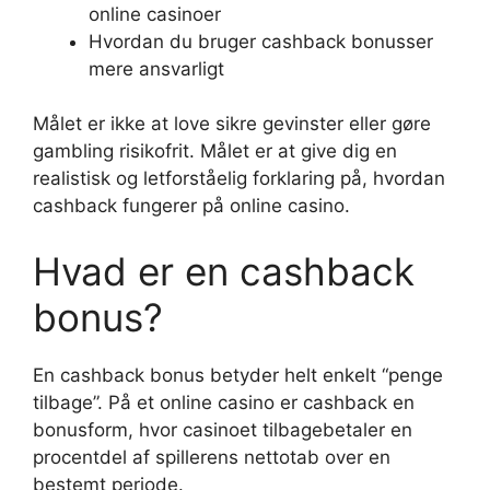
online casinoer
Hvordan du bruger cashback bonusser
mere ansvarligt
Målet er ikke at love sikre gevinster eller gøre
gambling risikofrit. Målet er at give dig en
realistisk og letforståelig forklaring på, hvordan
cashback fungerer på online casino.
Hvad er en cashback
bonus?
En cashback bonus betyder helt enkelt “penge
tilbage”. På et online casino er cashback en
bonusform, hvor casinoet tilbagebetaler en
procentdel af spillerens nettotab over en
bestemt periode.