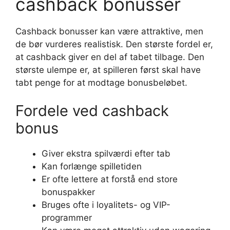
cashback bonusser
Cashback bonusser kan være attraktive, men
de bør vurderes realistisk. Den største fordel er,
at cashback giver en del af tabet tilbage. Den
største ulempe er, at spilleren først skal have
tabt penge for at modtage bonusbeløbet.
Fordele ved cashback
bonus
Giver ekstra spilværdi efter tab
Kan forlænge spilletiden
Er ofte lettere at forstå end store
bonuspakker
Bruges ofte i loyalitets- og VIP-
programmer