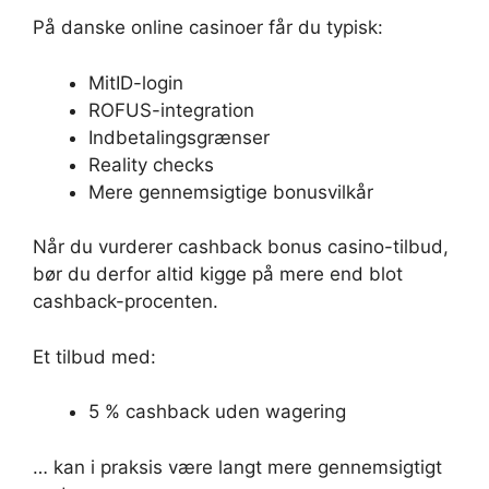
På danske online casinoer får du typisk:
MitID-login
ROFUS-integration
Indbetalingsgrænser
Reality checks
Mere gennemsigtige bonusvilkår
Når du vurderer cashback bonus casino-tilbud,
bør du derfor altid kigge på mere end blot
cashback-procenten.
Et tilbud med:
5 % cashback uden wagering
… kan i praksis være langt mere gennemsigtigt