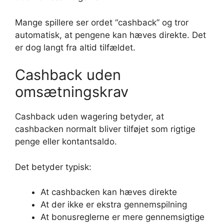
Mange spillere ser ordet “cashback” og tror
automatisk, at pengene kan hæves direkte. Det
er dog langt fra altid tilfældet.
Cashback uden
omsætningskrav
Cashback uden wagering betyder, at
cashbacken normalt bliver tilføjet som rigtige
penge eller kontantsaldo.
Det betyder typisk:
At cashbacken kan hæves direkte
At der ikke er ekstra gennemspilning
At bonusreglerne er mere gennemsigtige