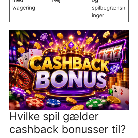
wagering
spilbegrænsn
inger
Hvilke spil gælder
cashback bonusser til?