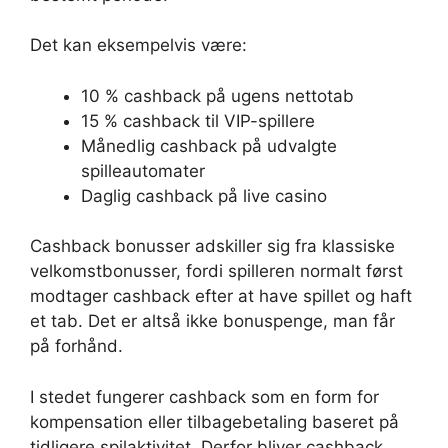
Det kan eksempelvis være:
10 % cashback på ugens nettotab
15 % cashback til VIP-spillere
Månedlig cashback på udvalgte
spilleautomater
Daglig cashback på live casino
Cashback bonusser adskiller sig fra klassiske
velkomstbonusser, fordi spilleren normalt først
modtager cashback efter at have spillet og haft
et tab. Det er altså ikke bonuspenge, man får
på forhånd.
I stedet fungerer cashback som en form for
kompensation eller tilbagebetaling baseret på
tidligere spilaktivitet. Derfor bliver cashback