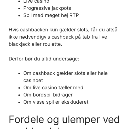
Live casino
Progressive jackpots
Spil med meget høj RTP
Hvis cashbacken kun gælder slots, får du altså
ikke nødvendigvis cashback på tab fra live
blackjack eller roulette.
Derfor bør du altid undersøge:
Om cashback gælder slots eller hele
casinoet
Om live casino tæller med
Om bordspil bidrager
Om visse spil er ekskluderet
Fordele og ulemper ved