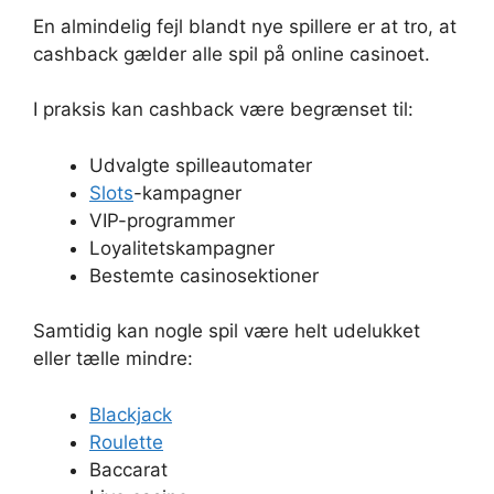
En almindelig fejl blandt nye spillere er at tro, at
cashback gælder alle spil på online casinoet.
I praksis kan cashback være begrænset til:
Udvalgte spilleautomater
Slots
-kampagner
VIP-programmer
Loyalitetskampagner
Bestemte casinosektioner
Samtidig kan nogle spil være helt udelukket
eller tælle mindre:
Blackjack
Roulette
Baccarat