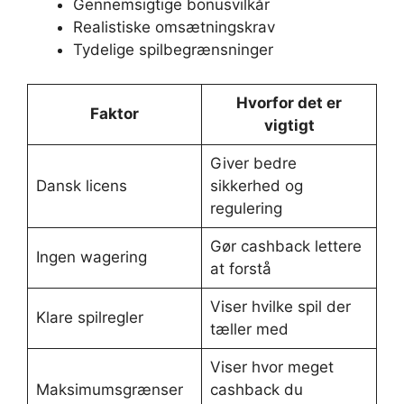
Gennemsigtige bonusvilkår
Realistiske omsætningskrav
Tydelige spilbegrænsninger
Hvorfor det er
Faktor
vigtigt
Giver bedre
Dansk licens
sikkerhed og
regulering
Gør cashback lettere
Ingen wagering
at forstå
Viser hvilke spil der
Klare spilregler
tæller med
Viser hvor meget
Maksimumsgrænser
cashback du