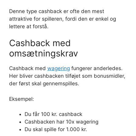
Denne type cashback er ofte den mest
attraktive for spilleren, fordi den er enkel og
lettere at forstå.
Cashback med
omsætningskrav
Cashback med
wagering
fungerer anderledes.
Her bliver cashbacken tilføjet som bonusmidler,
der først skal gennemspilles.
Eksempel:
Du får 100 kr. cashback
Cashbacken har 10x wagering
Du skal spille for 1.000 kr.