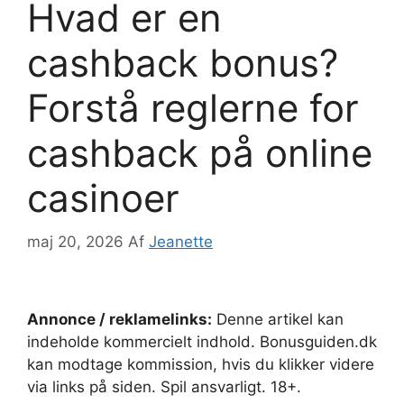
Hvad er en
cashback bonus?
Forstå reglerne for
cashback på online
casinoer
maj 20, 2026
Af
Jeanette
Annonce / reklamelinks:
Denne artikel kan
indeholde kommercielt indhold. Bonusguiden.dk
kan modtage kommission, hvis du klikker videre
via links på siden. Spil ansvarligt. 18+.