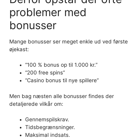
problemer med
bonusser
Mange bonusser ser meget enkle ud ved første
øjekast:
“100 % bonus op til 1.000 kr.”
“200 free spins”
“Casino bonus til nye spillere”
Men bag næsten alle bonusser findes der
detaljerede vilkår om:
Gennemspilskrav.
Tidsbegrænsninger.
Maksimal indsats.