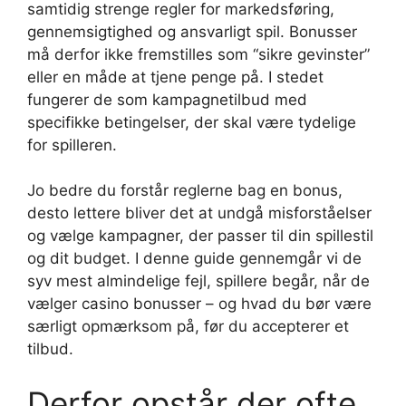
samtidig strenge regler for markedsføring,
gennemsigtighed og ansvarligt spil. Bonusser
må derfor ikke fremstilles som “sikre gevinster”
eller en måde at tjene penge på. I stedet
fungerer de som kampagnetilbud med
specifikke betingelser, der skal være tydelige
for spilleren.
Jo bedre du forstår reglerne bag en bonus,
desto lettere bliver det at undgå misforståelser
og vælge kampagner, der passer til din spillestil
og dit budget. I denne guide gennemgår vi de
syv mest almindelige fejl, spillere begår, når de
vælger casino bonusser – og hvad du bør være
særligt opmærksom på, før du accepterer et
tilbud.
Derfor opstår der ofte