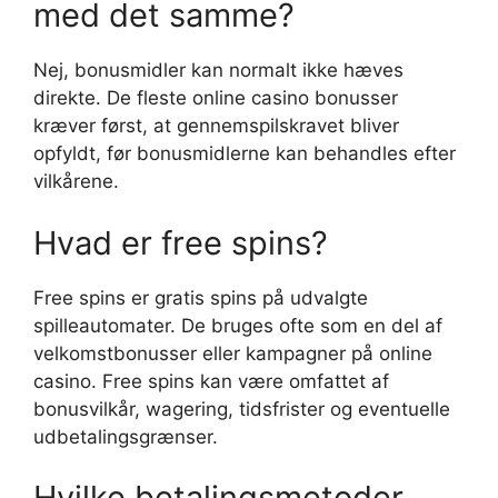
med det samme?
Nej, bonusmidler kan normalt ikke hæves
direkte. De fleste online casino bonusser
kræver først, at gennemspilskravet bliver
opfyldt, før bonusmidlerne kan behandles efter
vilkårene.
Hvad er free spins?
Free spins er gratis spins på udvalgte
spilleautomater. De bruges ofte som en del af
velkomstbonusser eller kampagner på online
casino. Free spins kan være omfattet af
bonusvilkår, wagering, tidsfrister og eventuelle
udbetalingsgrænser.
Hvilke betalingsmetoder