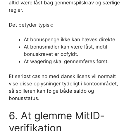
altid være låst bag gennemspilskrav og særlige
regler.
Det betyder typisk:
At bonuspenge ikke kan hæves direkte.
At bonusmidler kan være låst, indtil
bonuskravet er opfyldt.
At wagering skal gennemføres først.
Et seriøst casino med dansk licens vil normalt
vise disse oplysninger tydeligt i kontoområdet,
så spilleren kan følge både saldo og
bonusstatus.
6. At glemme MitID-
verifikation