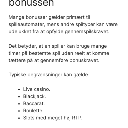
bonussen
Mange bonusser gælder primært til
spilleautomater, mens andre spiltyper kan være
udelukket fra at opfylde gennemspilskravet.
Det betyder, at en spiller kan bruge mange
timer på bestemte spil uden reelt at komme
tættere på at gennemføre bonuskravet.
Typiske begrænsninger kan gælde:
Live casino.
Blackjack.
Baccarat.
Roulette.
Slots med meget høj RTP.