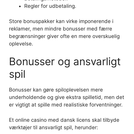
Regler for udbetaling.
Store bonuspakker kan virke imponerende i
reklamer, men mindre bonusser med færre
begrænsninger giver ofte en mere overskuelig
oplevelse.
Bonusser og ansvarligt
spil
Bonusser kan gøre spiloplevelsen mere
underholdende og give ekstra spilletid, men det
er vigtigt at spille med realistiske forventninger.
Et online casino med dansk licens skal tilbyde
værktøjer til ansvarligt spil, herunder: