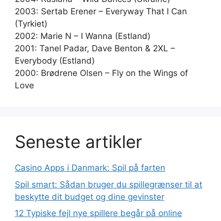
2003: Sertab Erener – Everyway That I Can
(Tyrkiet)
2002: Marie N – I Wanna (Estland)
2001: Tanel Padar, Dave Benton & 2XL –
Everybody (Estland)
2000: Brødrene Olsen – Fly on the Wings of
Love
Seneste artikler
Casino Apps i Danmark: Spil på farten
Spil smart: Sådan bruger du spillegrænser til at
beskytte dit budget og dine gevinster
12 Typiske fejl nye spillere begår på online