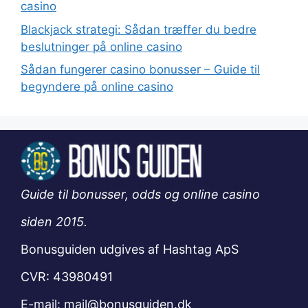
casino
Blackjack strategi: Sådan træffer du bedre
beslutninger på online casino
Sådan fungerer casino bonusser – Guide til
begyndere på online casino
Guide til bonusser, odds og online casino
siden 2015.
Bonusguiden udgives af Hashtag ApS
CVR: 43980491
E-mail:
mail@bonusguiden.dk