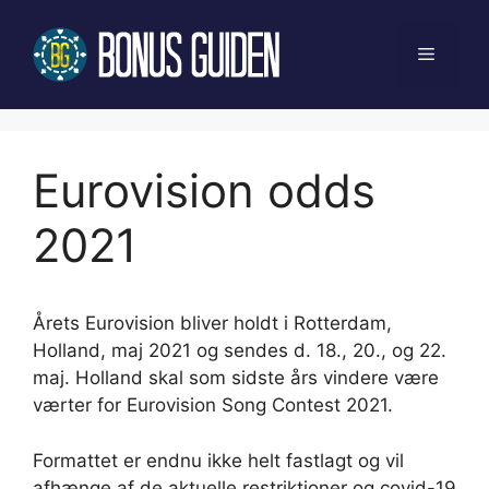
Hop
til
Menu
indhold
Eurovision odds
2021
Årets Eurovision bliver holdt i Rotterdam,
Holland, maj 2021 og sendes d. 18., 20., og 22.
maj. Holland skal som sidste års vindere være
værter for Eurovision Song Contest 2021.
Formattet er endnu ikke helt fastlagt og vil
afhænge af de aktuelle restriktioner og covid-19