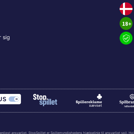
 sig
nligst ansvarligt. StopSpillet er Spillemyndighedens hjælpelinje til ansvarligt spil. Hvi