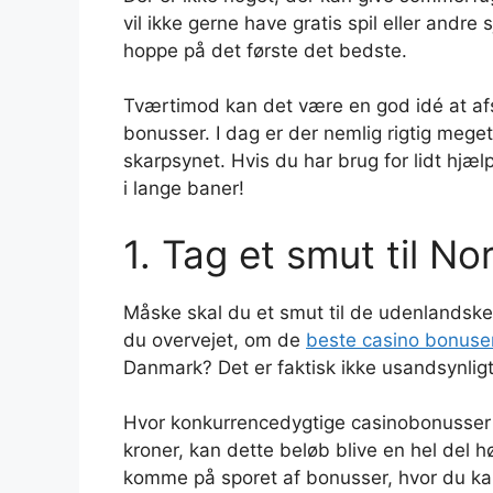
vil ikke gerne have gratis spil eller andre 
hoppe på det første det bedste.
Tværtimod kan det være en god idé at af
bonusser. I dag er der nemlig rigtig meget
skarpsynet. Hvis du har brug for lidt hjæl
i lange baner!
1. Tag et smut til No
Måske skal du et smut til de udenlandske
du overvejet, om de
beste casino bonuser
Danmark? Det er faktisk ikke usandsynligt
Hvor konkurrencedygtige casinobonusser he
kroner, kan dette beløb blive en hel del h
komme på sporet af bonusser, hvor du kan få