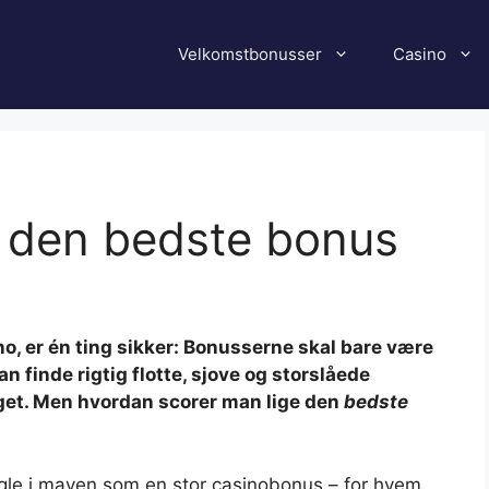
Velkomstbonusser
Casino
re den bedste bonus
no, er én ting sikker: Bonusserne skal bare være
an finde rigtig flotte, sjove og storslåede
oget. Men hvordan scorer man lige den
bedste
gle i maven som en stor casinobonus – for hvem