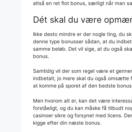
altså en ret flot bonus, særligt når man
Dét skal du være opmæ
Ikke desto mindre er der nogle ting, du 
denne type bonusser sådan, at du indbet
samme beløb. Det vil sige, at du også skal
bonus.
Samtidig vil der som regel være et gennem
indbetalt, jo mere skal du også omsætte for
at komme på sporet af den bedste bonus
Men hvorom alt er, kan det være interessant
forståeligt, og du kan måske få tilbudt no
casinoer sikre og forsynet med licens. De
kigge efter din næste bonus.