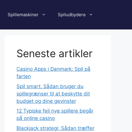
Spillemaskiner
Spiludbydere
Seneste artikler
Casino Apps i Danmark: Spil på
farten
Spil smart: Sådan bruger du
spillegrænser til at beskytte dit
budget og dine gevinster
12 Typiske fejl nye spillere begår
på online casino
Blackjack strategi: Sådan træffer