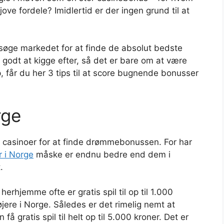
sjove fordele? Imidlertid er der ingen grund til at
søge markedet for at finde de absolut bedste
 godt at kigge efter, så det er bare om at være
p, får du her 3 tips til at score bugnende bonusser
rge
 casinoer for at finde drømmebonussen. For har
 i Norge
måske er endnu bedre end dem i
.
rhjemme ofte er gratis spil til op til 1.000
øjere i Norge. Således er det rimelig nemt at
 gratis spil til helt op til 5.000 kroner. Det er