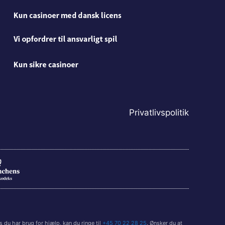
Privatlivspolitik
s du har brug for hjælp, kan du ringe til
+45 70 22 28 25
. Ønsker du at