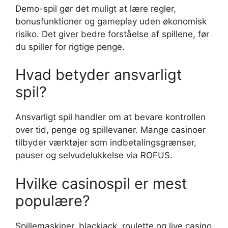
Demo-spil gør det muligt at lære regler,
bonusfunktioner og gameplay uden økonomisk
risiko. Det giver bedre forståelse af spillene, før
du spiller for rigtige penge.
Hvad betyder ansvarligt
spil?
Ansvarligt spil handler om at bevare kontrollen
over tid, penge og spillevaner. Mange casinoer
tilbyder værktøjer som indbetalingsgrænser,
pauser og selvudelukkelse via ROFUS.
Hvilke casinospil er mest
populære?
Spillemaskiner, blackjack, roulette og live casino