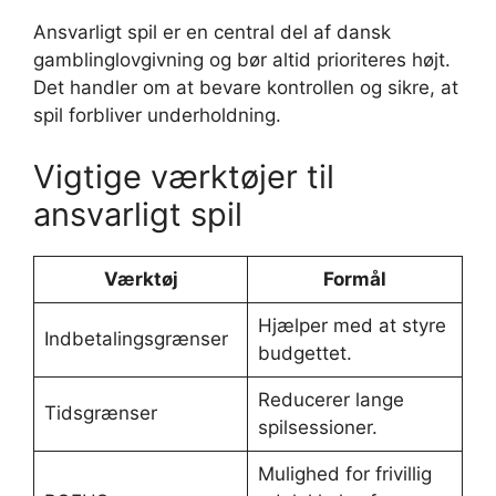
Ansvarligt spil er en central del af dansk
gamblinglovgivning og bør altid prioriteres højt.
Det handler om at bevare kontrollen og sikre, at
spil forbliver underholdning.
Vigtige værktøjer til
ansvarligt spil
Værktøj
Formål
Hjælper med at styre
Indbetalingsgrænser
budgettet.
Reducerer lange
Tidsgrænser
spilsessioner.
Mulighed for frivillig