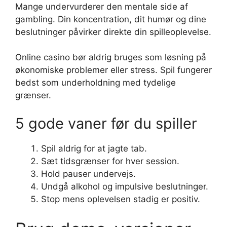
Mange undervurderer den mentale side af
gambling. Din koncentration, dit humør og dine
beslutninger påvirker direkte din spilleoplevelse.
Online casino bør aldrig bruges som løsning på
økonomiske problemer eller stress. Spil fungerer
bedst som underholdning med tydelige
grænser.
5 gode vaner før du spiller
Spil aldrig for at jagte tab.
Sæt tidsgrænser for hver session.
Hold pauser undervejs.
Undgå alkohol og impulsive beslutninger.
Stop mens oplevelsen stadig er positiv.