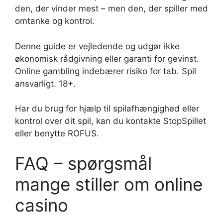
den, der vinder mest – men den, der spiller med
omtanke og kontrol.
Denne guide er vejledende og udgør ikke
økonomisk rådgivning eller garanti for gevinst.
Online gambling indebærer risiko for tab. Spil
ansvarligt. 18+.
Har du brug for hjælp til spilafhængighed eller
kontrol over dit spil, kan du kontakte StopSpillet
eller benytte ROFUS.
FAQ – spørgsmål
mange stiller om online
casino