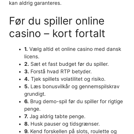
kan aldrig garanteres.
Før du spiller online
casino – kort fortalt
1.
Vælg altid et online casino med dansk
licens.
2.
Sæt et fast budget før du spiller.
3.
Forstå hvad RTP betyder.
4.
Tjek spillets volatilitet og risiko.
5.
Læs bonusvilkår og gennemspilskrav
grundigt.
6.
Brug demo-spil før du spiller for rigtige
penge.
7.
Jag aldrig tabte penge.
8.
Husk pauser og tidsgrænser.
9.
Kend forskellen på slots, roulette og