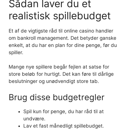
Sådan laver du et
realistisk spillebudget
Et af de vigtigste råd til online casino handler
om bankroll management. Det betyder ganske
enkelt, at du har en plan for dine penge, før du
spiller.
Mange nye spillere begår fejlen at satse for
store beløb for hurtigt. Det kan føre til dårlige
beslutninger og unødvendigt store tab.
Brug disse budgetregler
Spil kun for penge, du har råd til at
undvære.
Lav et fast månedligt spillebudget.