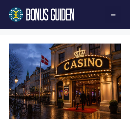
Hop
til
Menu
indhold