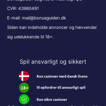
CVR: 43980491
E-mail:
mail@bonusguiden.dk
Siden kan indeholde annoncer og henvender
sig udelukkende til 18+.
Spil ansvarligt og sikkert