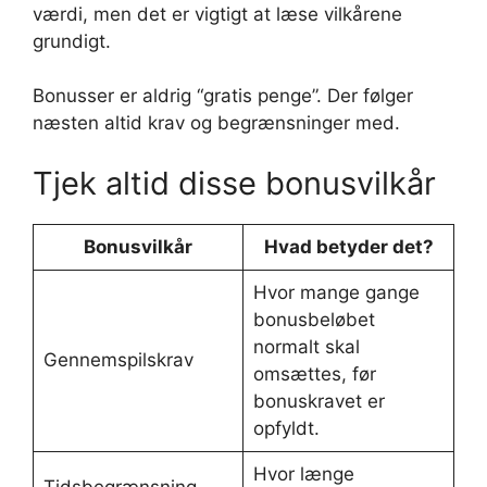
værdi, men det er vigtigt at læse vilkårene
grundigt.
Bonusser er aldrig “gratis penge”. Der følger
næsten altid krav og begrænsninger med.
Tjek altid disse bonusvilkår
Bonusvilkår
Hvad betyder det?
Hvor mange gange
bonusbeløbet
normalt skal
Gennemspilskrav
omsættes, før
bonuskravet er
opfyldt.
Hvor længe
Tidsbegrænsning