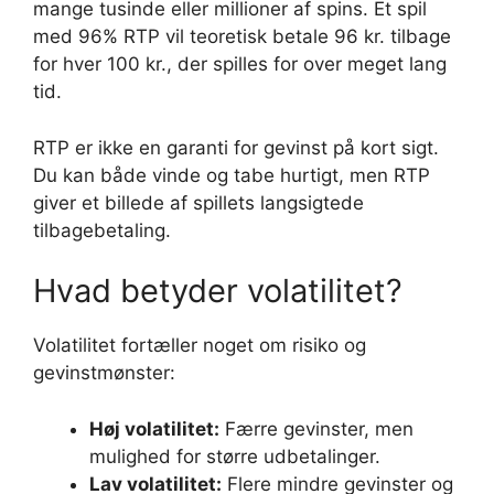
mange tusinde eller millioner af spins. Et spil
med 96% RTP vil teoretisk betale 96 kr. tilbage
for hver 100 kr., der spilles for over meget lang
tid.
RTP er ikke en garanti for gevinst på kort sigt.
Du kan både vinde og tabe hurtigt, men RTP
giver et billede af spillets langsigtede
tilbagebetaling.
Hvad betyder volatilitet?
Volatilitet fortæller noget om risiko og
gevinstmønster:
Høj volatilitet:
Færre gevinster, men
mulighed for større udbetalinger.
Lav volatilitet:
Flere mindre gevinster og