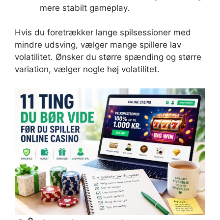
mere stabilt gameplay.
Hvis du foretrækker lange spilsessioner med
mindre udsving, vælger mange spillere lav
volatilitet. Ønsker du større spænding og større
variation, vælger nogle høj volatilitet.