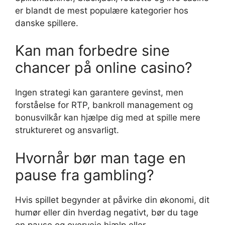
er blandt de mest populære kategorier hos
danske spillere.
Kan man forbedre sine
chancer på online casino?
Ingen strategi kan garantere gevinst, men
forståelse for RTP, bankroll management og
bonusvilkår kan hjælpe dig med at spille mere
struktureret og ansvarligt.
Hvornår bør man tage en
pause fra gambling?
Hvis spillet begynder at påvirke din økonomi, dit
humør eller din hverdag negativt, bør du tage
en pause og overveje hjælp eller